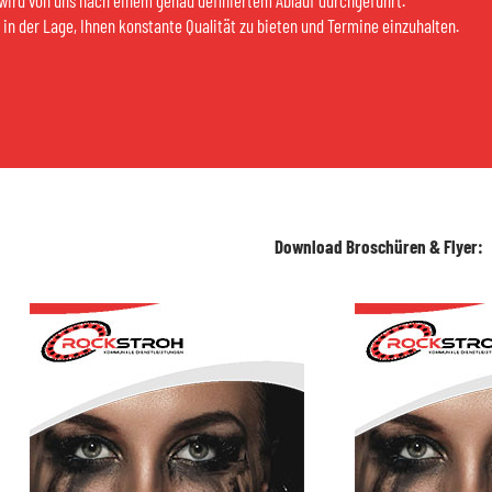
wird von uns nach einem genau definiertem Ablauf durchgeführt.
r in der Lage, Ihnen konstante Qualität zu bieten und Termine einzuhalten.
Download Broschüren & Flyer: